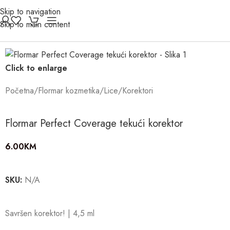
Skip to navigation
Skip to main content
Click to enlarge
Početna
/
Flormar kozmetika
/
Lice
/
Korektori
Flormar Perfect Coverage tekući korektor
6.00
KM
SKU:
N/A
Savršen korektor! | 4,5 ml