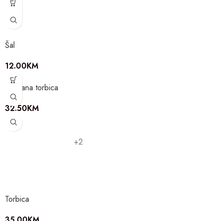
Šal
12.00
KM
Svečana torbica
32.50
KM
+2
Torbica
35.00
KM