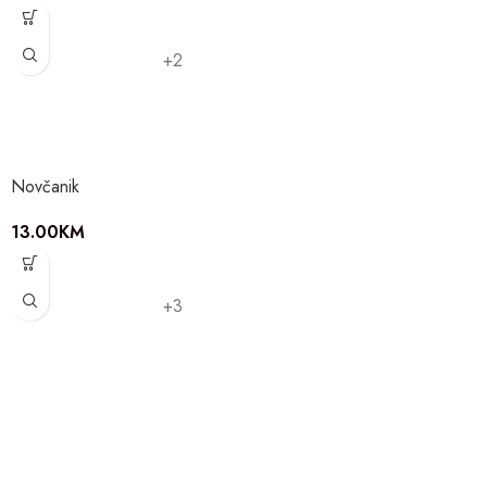
+2
Novčanik
13.00
KM
+3