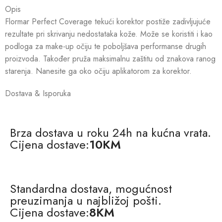
Opis
Flormar Perfect Coverage tekući korektor postiže zadivljujuće
rezultate pri skrivanju nedostataka kože. Može se koristiti i kao
podloga za make-up očiju te poboljšava performanse drugih
proizvoda. Također pruža maksimalnu zaštitu od znakova ranog
starenja. Nanesite ga oko očiju aplikatorom za korektor.
Dostava & Isporuka
Brza dostava u roku 24h na kućna vrata.
Cijena dostave:
10KM
Standardna dostava, mogućnost
preuzimanja u najbližoj pošti.
Cijena dostave:
8KM