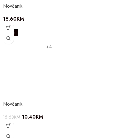
Novčanik
15.60
KM
-33%
+4
Novčanik
10.40
KM
15.60
KM