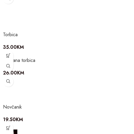
Torbica
35.00
KM
Svečana torbica
26.00
KM
Novčanik
19.50
KM
-20%