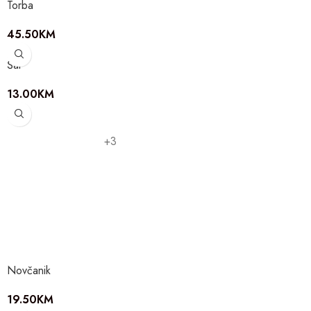
Torba
45.50
KM
Šal
13.00
KM
+3
Novčanik
19.50
KM