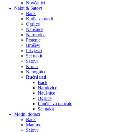
Novčanici
Nakit & Satovi
Back
Kutije za nakit
Ogrlice
Naušnice
Narukvice
Prstenje
Broševi
Privjesci
Set nakit
Satovi
Kruna
Nanognice
Ručni rad
Back
Narukvice
Naušnice
Ogrlice
Lančići za naočale
Set nakit
Modni dodaci
Back
Marame
Šalovi