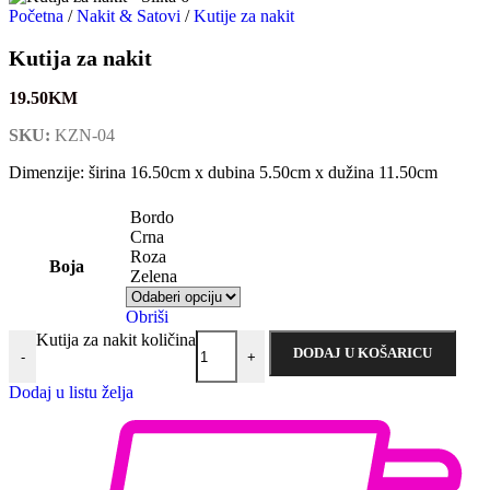
Početna
/
Nakit & Satovi
/
Kutije za nakit
Kutija za nakit
19.50
KM
SKU:
KZN-04
Dimenzije: širina 16.50cm x dubina 5.50cm x dužina 11.50cm
Bordo
Crna
Roza
Boja
Zelena
Obriši
Kutija za nakit količina
DODAJ U KOŠARICU
-
+
Dodaj u listu želja