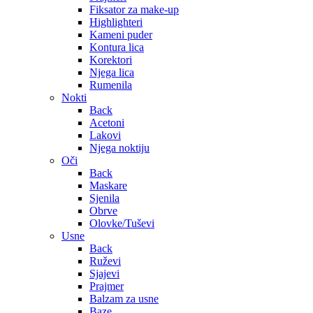
Fiksator za make-up
Highlighteri
Kameni puder
Kontura lica
Korektori
Njega lica
Rumenila
Nokti
Back
Acetoni
Lakovi
Njega noktiju
Oči
Back
Maskare
Sjenila
Obrve
Olovke/Tuševi
Usne
Back
Ruževi
Sjajevi
Prajmer
Balzam za usne
Baze