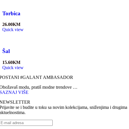
Torbica
26.00
KM
Quick view
Šal
15.60
KM
Quick view
POSTANI #GALANT AMBASADOR
Obožavaš modu, pratiš modne trendove …
SAZNAJ VIŠE
NEWSLETTER
Prijavite se i budite u toku sa novim kolekcijama, sniženjima i drugima
aktuelnostima.