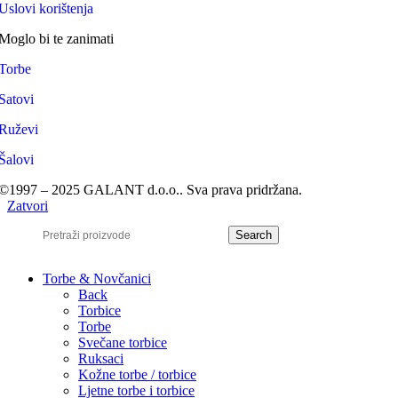
Uslovi korištenja
Moglo bi te zanimati
Torbe
Satovi
Ruževi
Šalovi
©1997 – 2025 GALANT d.o.o.. Sva prava pridržana.
Zatvori
Search
Torbe & Novčanici
Back
Torbice
Torbe
Svečane torbice
Ruksaci
Kožne torbe / torbice
Ljetne torbe i torbice