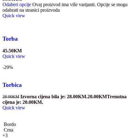
Odaberi opcije
Ovaj proizvod ima više varijanti. Opcije se mogu
odabrati na stranici proizvoda
Quick view
Torba
45.50
KM
Quick view
-29%
Torbica
Izvorna cijena bila je: 28.00KM.
20.00
KM
Trenutna
28.00
KM
cijena je: 20.00KM.
Quick view
Bordo
Crna
+3