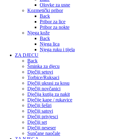
Olovke za usne
Kozmetički pribor
Back
Pribor za lice
Pribor za nokte
Njega kože
Back
Njega lica
Njega ruku i tijela
ZA DJECU
Back
Šminka za djecu
Dječiji setovi
Torbice/Ruksaci
Dječiji ukrasi za kosu
Dječiji novčanici
Dječija kutija za nakit
Dječije kape / rukavice
Dječiji šeširi
Dječiji satovi
Dječiji privjesci
Dječiji set
Dječiji neseser
Sunčane naočale
ZA NJEGA