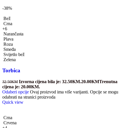
-38%
Bež
Crna
+6
Narančasta
Plava
Roza
Smeđa
Svijetlo bež
Zelena
Torbica
Izvorna cijena bila je: 32.50KM.
20.00
KM
Trenutna
32.50
KM
cijena je: 20.00KM.
Odaberi opcije
Ovaj proizvod ima više varijanti. Opcije se mogu
odabrati na stranici proizvoda
Quick view
Crna
Crvena
+4