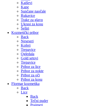
Kaiševi
Kape
Sunčane naočale
Rukavice
Trake za glavu
Ukrasi za kosu
Šeširi
Kozmetički pribor
Back
Neseseri
Koferi
Trepavice
Ogledala
Gold setovi
Trepavice
Pribor za lice
Pribor za nokte
Pribor za oči
Pribor za kosu
Flormar kozmetika
Back
Lice
Back
Tečni puder
Prajmeri