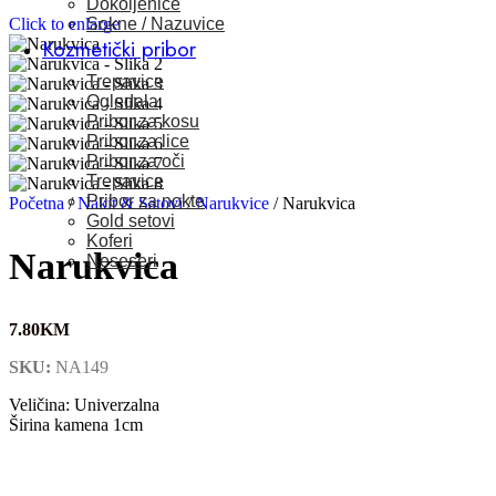
Dokoljenice
Click to enlarge
Sokne / Nazuvice
Kozmetički pribor
Trepavice
Ogledala
Pribor za kosu
Pribor za lice
Pribor za oči
Trepavice
Pribor za nokte
Početna
/
Nakit & Satovi
/
Narukvice
/
Narukvica
Gold setovi
Koferi
Narukvica
Neseseri
7.80
KM
SKU:
NA149
Veličina: Univerzalna
Širina kamena 1cm