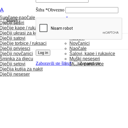
CA
Šifra
*
Obvezno
Sunčane naočale
MUŠKARCI
Search
Dječiji šeširi
Dječije kape / rukavice
Satovi
Dječiji ukrasi za kosu
Torbice
Dječiji satovi
Kaiševi
Dječije torbice / ruksaci
Novčanici
Dječiji privjesci
Naočale
Log in
Dječiji novčanici
Šalovi, kape i rukavice
Šminka za djecu
Muški neseseri
Zaboravili ste šifru?
Zapamti me
Dječiji setovi
Muške narukvice
Dječija kutija za nakit
Dječiji neseser