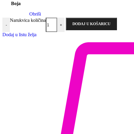
Boja
Obriši
Narukvica količina
DODAJ U KOŠARICU
-
+
Dodaj u listu želja