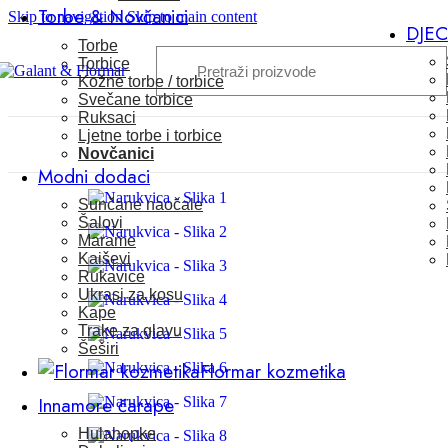
Torbe & Novčanici
Skip to navigation
Skip to main content
DJE
Torbe
Torbice
Kožne torbe / torbice
Svečane torbice
Ruksaci
Ljetne torbe i torbice
Novčanici
Modni dodaci
Sunčane naočale
Šalovi
Marame
Kaiševi
Rukavice
Ukrasi za kosu
Kape
Trake za glavu
Šeširi
Flormar kozmetika
Innamore čarape
Hulahopke