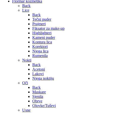
Flormar kozmetika
Back
Lice
Back
Tečni puder
Prajmeri
Fiksator za make-up
Highlighteri
Kameni puder
Kontura lica
Korektori
Njega lica
Rumenila
Nokti
Back
Acetoni
Lakovi
Njega noktiju
Oči
Back
Maskare
Sjenila
Obrve
Olovke/Tuševi
Usne