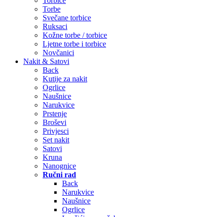
Torbice
Torbe
Svečane torbice
Ruksaci
Kožne torbe / torbice
Ljetne torbe i torbice
Novčanici
Nakit & Satovi
Back
Kutije za nakit
Ogrlice
Naušnice
Narukvice
Prstenje
Broševi
Privjesci
Set nakit
Satovi
Kruna
Nanognice
Ručni rad
Back
Narukvice
Naušnice
Ogrlice