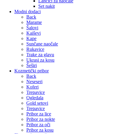
Lančići za naočale
Set nakit
Modni dodaci
Back
Marame
Šalovi
Kaiševi
Kape
Sunčane naočale
Rukavice
Trake za glavu
Ukrasi za kosu
Šeširi
Kozmetički pribor
Back
Neseseri
Koferi
Trepavice
Ogledala
Gold setovi
Trepavice
Pribor za lice
Pribor za nokte
Pribor za oči
Pribor za kosu