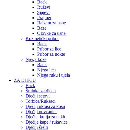
Back
Ruževi
Sjajevi
Prajmer
Balzam za usne
Baze
Olovke za usne
Kozmetički pribor
Back
Pribor za lice
Pribor za nokte
Njega kože
Back
Njega lica
Njega ruku i tijela
ZA DJECU
Back
Šminka za djecu
Dječiji setovi
Torbice/Ruksaci
Dječiji ukrasi za kosu
Dječiji novčanici
Dječija kutija za nakit
Dječije kape / rukavice
Dječiji šeširi