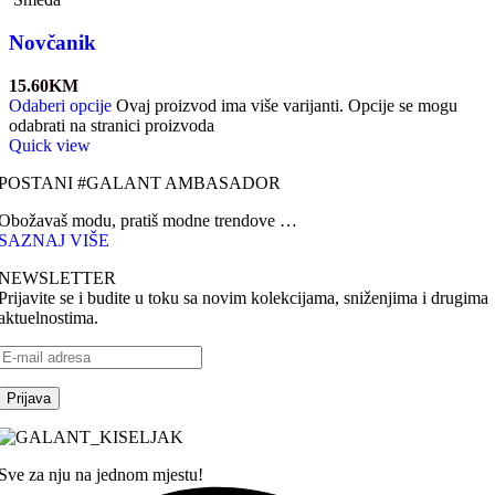
Novčanik
15.60
KM
Odaberi opcije
Ovaj proizvod ima više varijanti. Opcije se mogu
odabrati na stranici proizvoda
Quick view
POSTANI #GALANT AMBASADOR
Obožavaš modu, pratiš modne trendove …
SAZNAJ VIŠE
NEWSLETTER
Prijavite se i budite u toku sa novim kolekcijama, sniženjima i drugima
aktuelnostima.
Sve za nju na jednom mjestu!