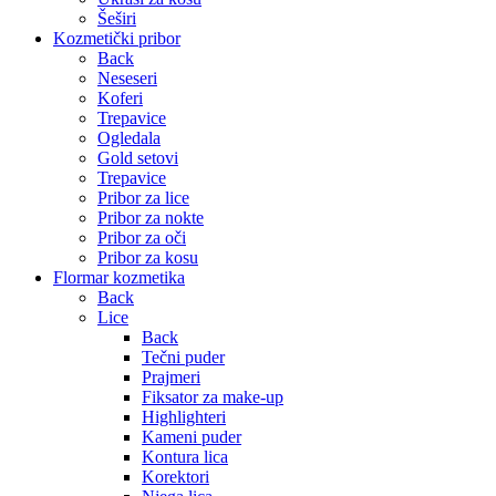
Šeširi
Kozmetički pribor
Back
Neseseri
Koferi
Trepavice
Ogledala
Gold setovi
Trepavice
Pribor za lice
Pribor za nokte
Pribor za oči
Pribor za kosu
Flormar kozmetika
Back
Lice
Back
Tečni puder
Prajmeri
Fiksator za make-up
Highlighteri
Kameni puder
Kontura lica
Korektori