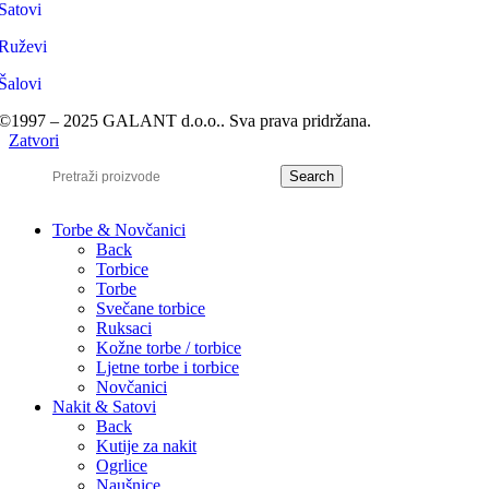
Satovi
Ruževi
Šalovi
©1997 – 2025 GALANT d.o.o.. Sva prava pridržana.
Zatvori
Search
Torbe & Novčanici
Back
Torbice
Torbe
Svečane torbice
Ruksaci
Kožne torbe / torbice
Ljetne torbe i torbice
Novčanici
Nakit & Satovi
Back
Kutije za nakit
Ogrlice
Naušnice