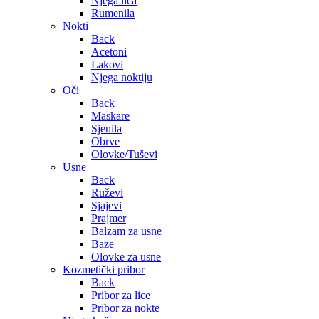
Njega lica
Rumenila
Nokti
Back
Acetoni
Lakovi
Njega noktiju
Oči
Back
Maskare
Sjenila
Obrve
Olovke/Tuševi
Usne
Back
Ruževi
Sjajevi
Prajmer
Balzam za usne
Baze
Olovke za usne
Kozmetički pribor
Back
Pribor za lice
Pribor za nokte