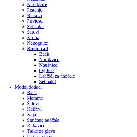
Narukvice
Prstenje
Broševi
Privjesci
Set nakit
Satovi
Kruna
Nanognice
Ručni rad
Back
Narukvice
Naušnice
Ogrlice
Lančići za naočale
Set nakit
Modni dodaci
Back
Marame
Šalovi
Kaiševi
Kape
Sunčane naočale
Rukavice
Trake za glavu
Ukrasi za kosu