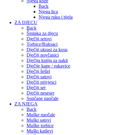
Njega kože
Back
Njega lica
Njega ruku i tijela
ZA DJECU
Back
Šminka za djecu
Dječiji setovi
Torbice/Ruksaci
Dječiji ukrasi za kosu
Dječiji novčanici
Dječija kutija za nakit
Dječije kape / rukavice
Dječiji šeširi
Dječiji satovi
Dječiji privjesci
Dječiji set
Dječiji neseser
Sunčane naočale
ZA NJEGA
Back
Muške naočale
Muški satovi
Muške torbice
Muški kaiševi