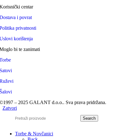
Korisnički centar
Dostava i povrat
Politika privatnosti
Uslovi korištenja
Moglo bi te zanimati
Torbe
Satovi
Ruževi
Šalovi
©1997 – 2025 GALANT d.o.o.. Sva prava pridržana.
Zatvori
Search
Torbe & Novčanici
Back