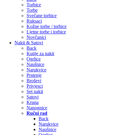
Torbice
Torbe
Svečane torbice
Ruksaci
Kožne torbe / torbice
Ljetne torbe i torbice
Novčanici
Nakit & Satovi
Back
Kutije za nakit
Ogrlice
Naušnice
Narukvice
Prstenje
Broševi
Privjesci
Set nakit
Satovi
Kruna
Nanognice
Ručni rad
Back
Narukvice
Naušnice
Ogrlice