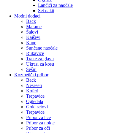
Lančići za naočale
Set nakit
Modni dodaci
Back
Marame
Šalovi
Kaiševi
Kape
Sunčane naočale
Rukavice
Trake za glavu
Ukrasi za kosu
Šeširi
Kozmetički pribor
Back
Neseseri
Koferi
Trepavice
Ogledala
Gold setovi
Trepavice
Pribor za lice
Pribor za nokte
Pribor za oči