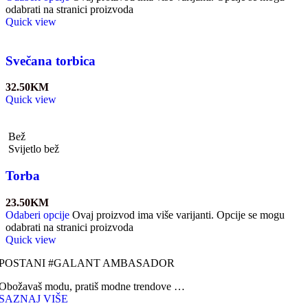
odabrati na stranici proizvoda
Quick view
Svečana torbica
32.50
KM
Quick view
Bež
Svijetlo bež
Torba
23.50
KM
Odaberi opcije
Ovaj proizvod ima više varijanti. Opcije se mogu
odabrati na stranici proizvoda
Quick view
POSTANI #GALANT AMBASADOR
Obožavaš modu, pratiš modne trendove …
SAZNAJ VIŠE