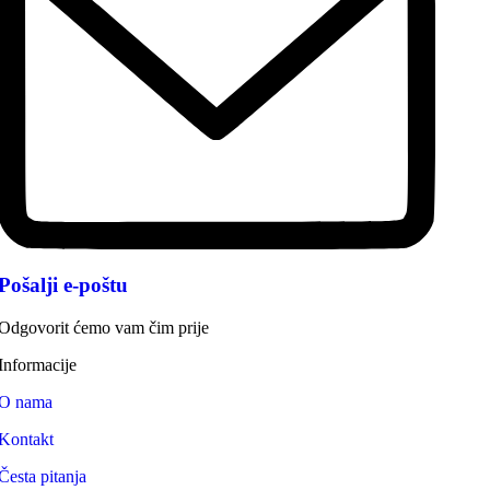
Pošalji e-poštu
Odgovorit ćemo vam čim prije
Informacije
O nama
Kontakt
Česta pitanja