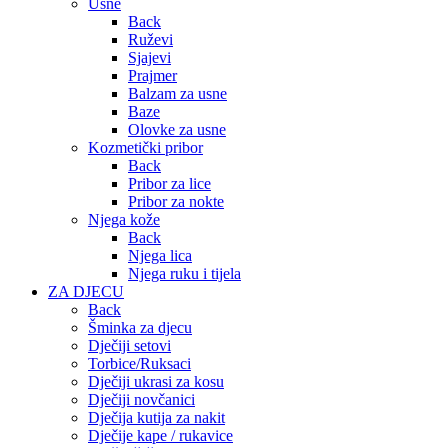
Usne
Back
Ruževi
Sjajevi
Prajmer
Balzam za usne
Baze
Olovke za usne
Kozmetički pribor
Back
Pribor za lice
Pribor za nokte
Njega kože
Back
Njega lica
Njega ruku i tijela
ZA DJECU
Back
Šminka za djecu
Dječiji setovi
Torbice/Ruksaci
Dječiji ukrasi za kosu
Dječiji novčanici
Dječija kutija za nakit
Dječije kape / rukavice