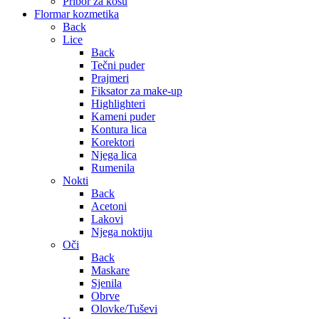
Pribor za kosu
Flormar kozmetika
Back
Lice
Back
Tečni puder
Prajmeri
Fiksator za make-up
Highlighteri
Kameni puder
Kontura lica
Korektori
Njega lica
Rumenila
Nokti
Back
Acetoni
Lakovi
Njega noktiju
Oči
Back
Maskare
Sjenila
Obrve
Olovke/Tuševi