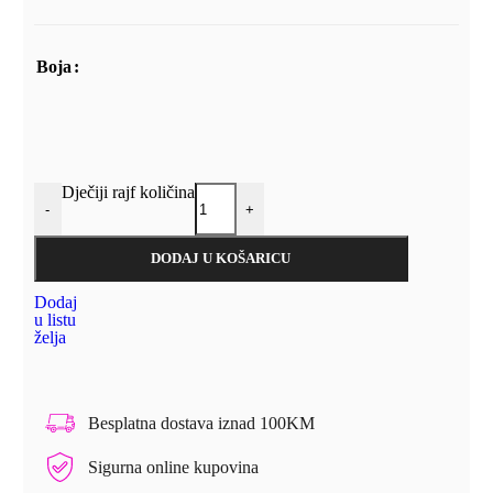
Boja
Dječiji rajf količina
-
+
DODAJ U KOŠARICU
Dodaj
u listu
želja
Besplatna dostava iznad 100KM
Sigurna online kupovina