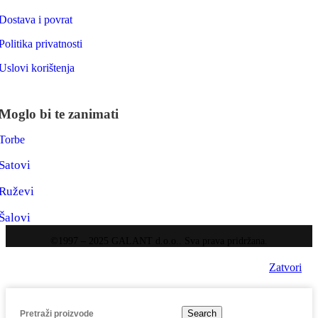
Dostava i povrat
Politika privatnosti
Uslovi korištenja
Moglo bi te zanimati
Torbe
Satovi
Ruževi
Šalovi
©1997 – 2025 GALANT d.o.o.. Sva prava pridržana.
Zatvori
Search