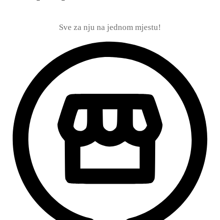
Sve za nju na jednom mjestu!