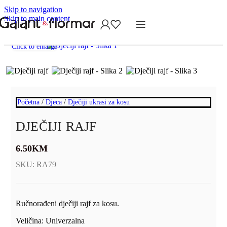
Skip to navigation
Skip to main content
Click to enlarge
Početna
/
Djeca
/
Dječiji ukrasi za kosu
DJEČIJI RAJF
6.50
KM
SKU:
RA79
Ručnorađeni dječiji rajf za kosu.
Veličina: Univerzalna