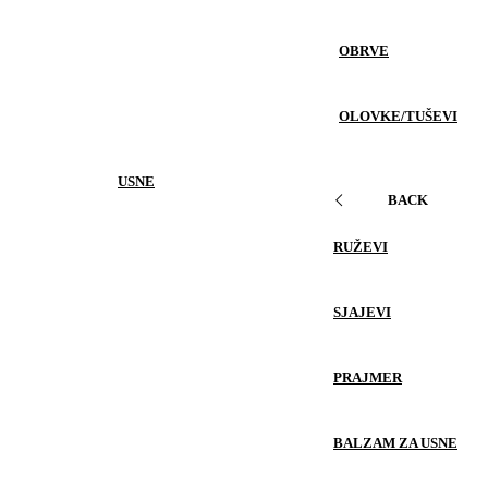
OBRVE
OLOVKE/TUŠEVI
USNE
BACK
RUŽEVI
SJAJEVI
PRAJMER
BALZAM ZA USNE