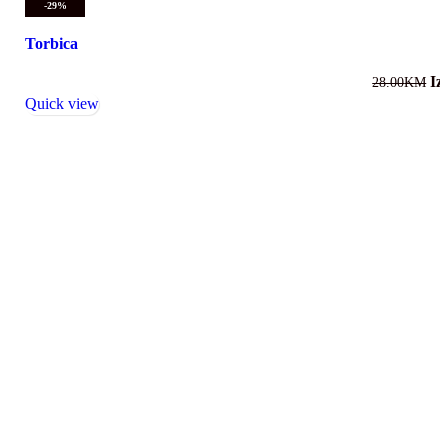
-29%
Torbica
Iz
28.00
KM
Quick view