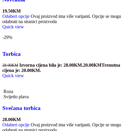
19.50
KM
Odaberi opcije
Ovaj proizvod ima više varijanti. Opcije se mogu
odabrati na stranici proizvoda
Quick view
-29%
Torbica
Izvorna cijena bila je: 28.00KM.
20.00
KM
Trenutna
28.00
KM
cijena je: 20.00KM.
Quick view
Roza
Svijetlo plava
Svečana torbica
28.00
KM
Odaberi opcije
Ovaj proizvod ima više varijanti. Opcije se mogu
odabrati na stranici proizvoda