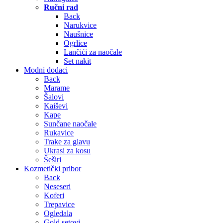
Ručni rad
Back
Narukvice
Naušnice
Ogrlice
Lančići za naočale
Set nakit
Modni dodaci
Back
Marame
Šalovi
Kaiševi
Kape
Sunčane naočale
Rukavice
Trake za glavu
Ukrasi za kosu
Šeširi
Kozmetički pribor
Back
Neseseri
Koferi
Trepavice
Ogledala
Gold setovi