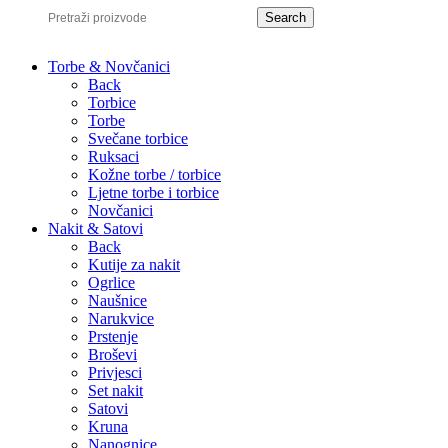
Search
Torbe & Novčanici
Back
Torbice
Torbe
Svečane torbice
Ruksaci
Kožne torbe / torbice
Ljetne torbe i torbice
Novčanici
Nakit & Satovi
Back
Kutije za nakit
Ogrlice
Naušnice
Narukvice
Prstenje
Broševi
Privjesci
Set nakit
Satovi
Kruna
Nanognice