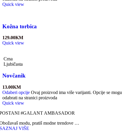
Quick view
Kožna torbica
129.00
KM
Quick view
Crna
Ljubičasta
Novčanik
13.00
KM
Odaberi opcije
Ovaj proizvod ima više varijanti. Opcije se mogu
odabrati na stranici proizvoda
Quick view
POSTANI #GALANT AMBASADOR
Obožavaš modu, pratiš modne trendove …
SAZNAJ VIŠE