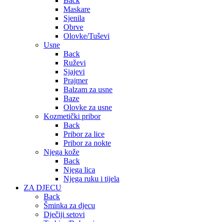
Back
Maskare
Sjenila
Obrve
Olovke/Tuševi
Usne
Back
Ruževi
Sjajevi
Prajmer
Balzam za usne
Baze
Olovke za usne
Kozmetički pribor
Back
Pribor za lice
Pribor za nokte
Njega kože
Back
Njega lica
Njega ruku i tijela
ZA DJECU
Back
Šminka za djecu
Dječiji setovi