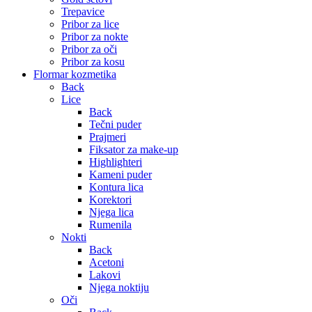
Trepavice
Pribor za lice
Pribor za nokte
Pribor za oči
Pribor za kosu
Flormar kozmetika
Back
Lice
Back
Tečni puder
Prajmeri
Fiksator za make-up
Highlighteri
Kameni puder
Kontura lica
Korektori
Njega lica
Rumenila
Nokti
Back
Acetoni
Lakovi
Njega noktiju
Oči