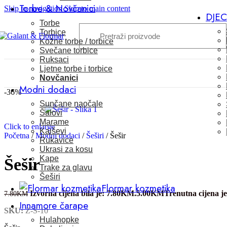
Torbe & Novčanici
Skip to navigation
Skip to main content
DJE
Torbe
Torbice
Kožne torbe / torbice
Svečane torbice
Ruksaci
Ljetne torbe i torbice
Novčanici
Modni dodaci
-36%
Sunčane naočale
Šalovi
Marame
Click to enlarge
Kaiševi
Početna
/
Modni dodaci
/
Šeširi
/
Šešir
Rukavice
Ukrasi za kosu
Kape
Šešir
Trake za glavu
Šeširi
Flormar kozmetika
Izvorna cijena bila je: 7.80KM.
5.00
KM
Trenutna cijena j
7.80
KM
Innamore čarape
SKU:
Z-S-10
Hulahopke