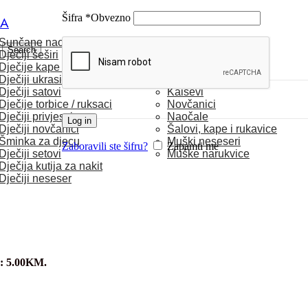
Šifra
*
Obvezno
CA
Sunčane naočale
MUŠKARCI
Search
Dječiji šeširi
Dječije kape / rukavice
Satovi
Dječiji ukrasi za kosu
Torbice
Dječiji satovi
Kaiševi
Dječije torbice / ruksaci
Novčanici
Dječiji privjesci
Naočale
Log in
Dječiji novčanici
Šalovi, kape i rukavice
Šminka za djecu
Muški neseseri
Zaboravili ste šifru?
Zapamti me
Dječiji setovi
Muške narukvice
Dječija kutija za nakit
Dječiji neseser
e: 5.00KM.