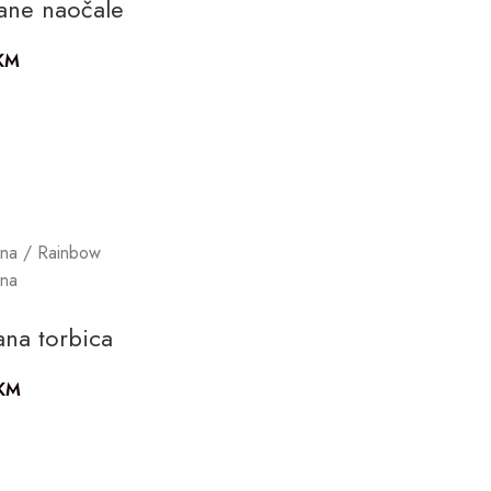
ane naočale
KM
ena / Rainbow
ena
ana torbica
KM