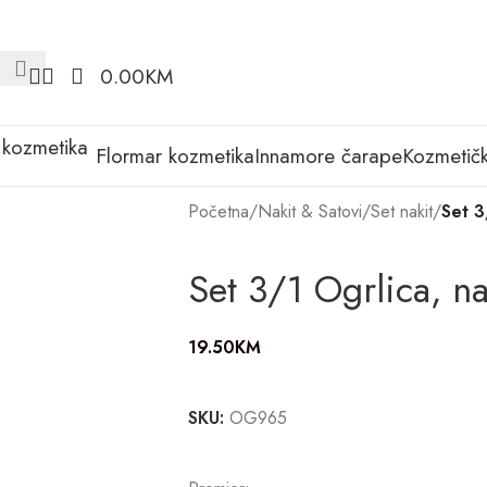
0.00
KM
Flormar kozmetika
Innamore čarape
Kozmetičk
Početna
/
Nakit & Satovi
/
Set nakit
/
Set 3
Set 3/1 Ogrlica, na
19.50
KM
SKU:
OG965