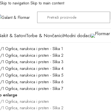
Skip to navigation
Skip to main content
akit & Satovi
Torbe & Novčanici
Modni dodaci
to enlarge