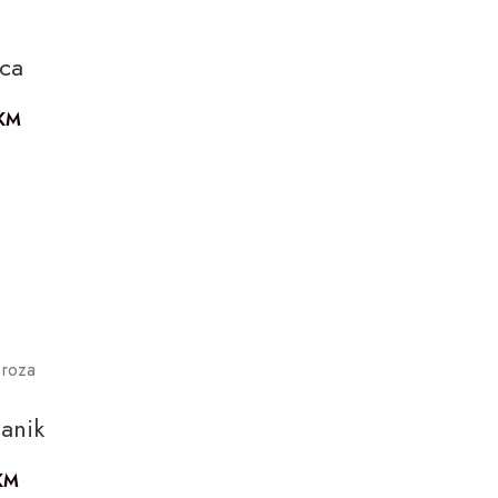
ica
KM
 roza
a
anik
KM