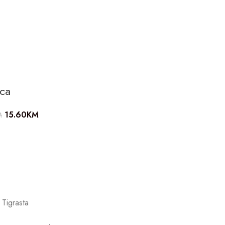
ica
15.60
KM
M
 Tigrasta
a