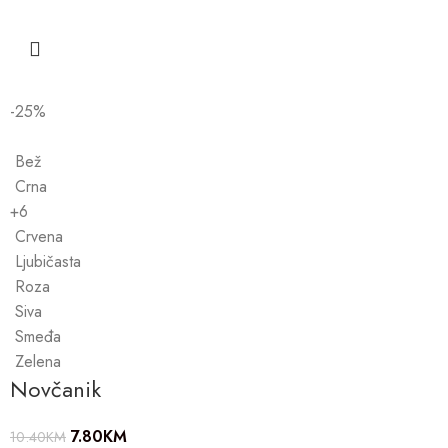
-25%
Bež
Crna
+6
Crvena
Ljubičasta
Roza
Siva
Smeđa
Zelena
Novčanik
7.80
KM
10.40
KM