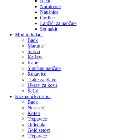
Back
Narukvice
Naušnice
Ogrlice
Lančići za naočale
Set nakit
Modni dodaci
Back
Marame
Šalovi
Kaiševi
Kape
Sunčane naočale
Rukavice
Trake za glavu
Ukrasi za kosu
Šeširi
Kozmetički pribor
Back
Neseseri
Koferi
Trepavice
Ogledala
Gold setovi
Trepavice