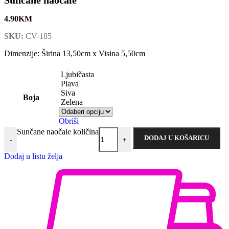
4.90
KM
SKU:
CV-185
Dimenzije: Širina 13,50cm x Visina 5,50cm
Ljubičasta
Plava
Siva
Boja
Zelena
Obriši
Sunčane naočale količina
DODAJ U KOŠARICU
-
+
Dodaj u listu želja