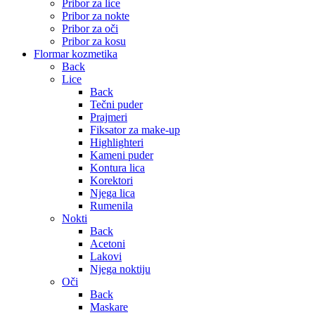
Pribor za lice
Pribor za nokte
Pribor za oči
Pribor za kosu
Flormar kozmetika
Back
Lice
Back
Tečni puder
Prajmeri
Fiksator za make-up
Highlighteri
Kameni puder
Kontura lica
Korektori
Njega lica
Rumenila
Nokti
Back
Acetoni
Lakovi
Njega noktiju
Oči
Back
Maskare