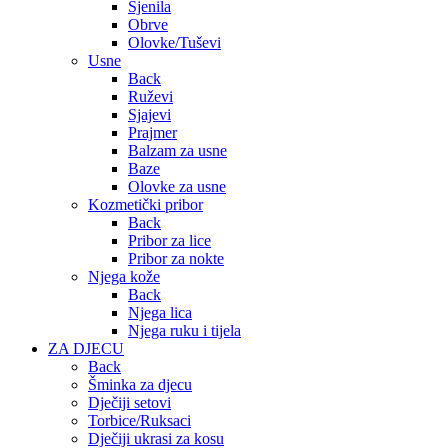
Sjenila
Obrve
Olovke/Tuševi
Usne
Back
Ruževi
Sjajevi
Prajmer
Balzam za usne
Baze
Olovke za usne
Kozmetički pribor
Back
Pribor za lice
Pribor za nokte
Njega kože
Back
Njega lica
Njega ruku i tijela
ZA DJECU
Back
Šminka za djecu
Dječiji setovi
Torbice/Ruksaci
Dječiji ukrasi za kosu