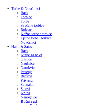
Torbe & Novčanici
Back
Torbice
Torbe
Svečane torbice
Ruksaci
Kožne torbe / torbice
Ljetne torbe i torbice
Novčanici
Nakit & Satovi
Back
Kutije za nakit
Ogrlice
Naušnice
Narukvice
Prstenje
Broševi
Privjesci
Set nakit
Satovi
Kruna
Nanognice
Ručni rad