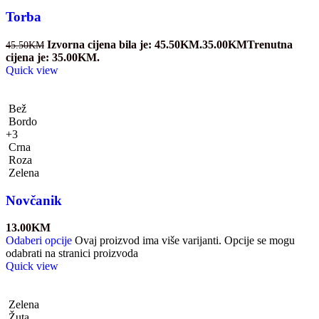
Torba
Izvorna cijena bila je: 45.50KM.
35.00
KM
Trenutna
45.50
KM
cijena je: 35.00KM.
Quick view
Bež
Bordo
+3
Crna
Roza
Zelena
Novčanik
13.00
KM
Odaberi opcije
Ovaj proizvod ima više varijanti. Opcije se mogu
odabrati na stranici proizvoda
Quick view
Zelena
Žuta