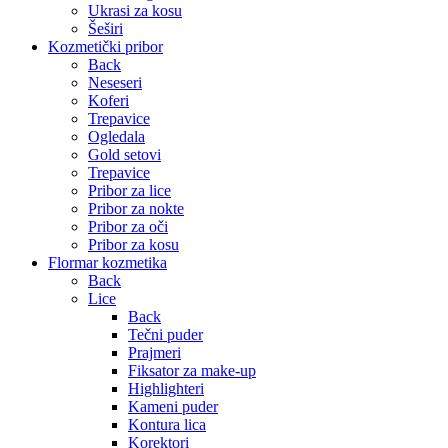
Ukrasi za kosu
Šeširi
Kozmetički pribor
Back
Neseseri
Koferi
Trepavice
Ogledala
Gold setovi
Trepavice
Pribor za lice
Pribor za nokte
Pribor za oči
Pribor za kosu
Flormar kozmetika
Back
Lice
Back
Tečni puder
Prajmeri
Fiksator za make-up
Highlighteri
Kameni puder
Kontura lica
Korektori