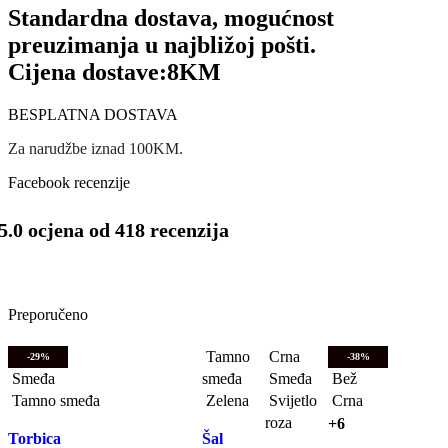
Standardna dostava, mogućnost
preuzimanja u najbližoj pošti.
Cijena dostave:
8KM
BESPLATNA DOSTAVA
Za narudžbe iznad 100KM.
Facebook recenzije
5.0 ocjena od 418 recenzija
Preporučeno
Tamno
Crna
-29%
-38%
Smeđa
smeđa
Smeđa
Bež
Tamno smeđa
Zelena
Svijetlo
Crna
roza
+6
Torbica
Šal