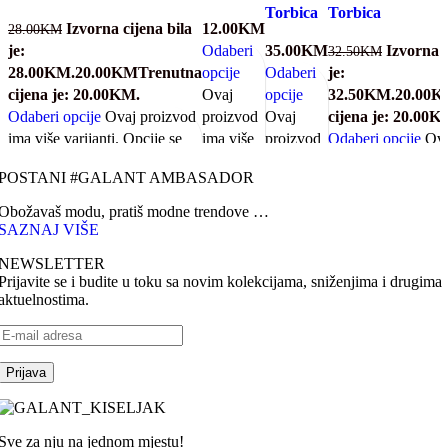
Torbica
Torbica
Izvorna cijena bila
12.00
KM
28.00
KM
je:
Odaberi
35.00
KM
Izvorna c
32.50
KM
28.00KM.
20.00
KM
Trenutna
opcije
Odaberi
je:
cijena je: 20.00KM.
Ovaj
opcije
32.50KM.
20.00
K
Odaberi opcije
Ovaj proizvod
proizvod
Ovaj
cijena je: 20.00K
ima više varijanti. Opcije se
ima više
proizvod
Odaberi opcije
Ova
mogu odabrati na stranici
varijanti.
ima više
ima više varijanti. 
POSTANI #GALANT AMBASADOR
proizvoda
Opcije se
varijanti.
mogu odabrati na s
Quick view
mogu
Opcije se
proizvoda
Obožavaš modu, pratiš modne trendove …
odabrati
mogu
Quick view
SAZNAJ VIŠE
na
odabrati
NEWSLETTER
stranici
na
Prijavite se i budite u toku sa novim kolekcijama, sniženjima i drugima
proizvoda
stranici
aktuelnostima.
Quick
proizvoda
view
Quick
view
Sve za nju na jednom mjestu!