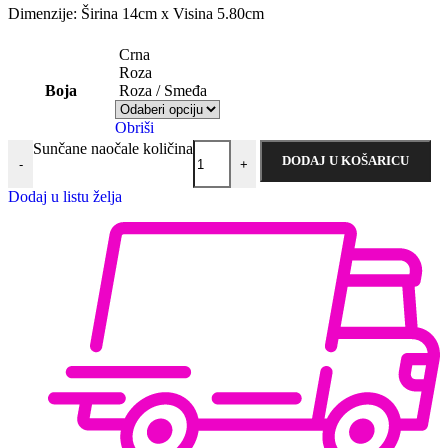
Dimenzije: Širina 14cm x Visina 5.80cm
Crna
Roza
Boja
Roza / Smeđa
Obriši
Sunčane naočale količina
DODAJ U KOŠARICU
-
+
Dodaj u listu želja