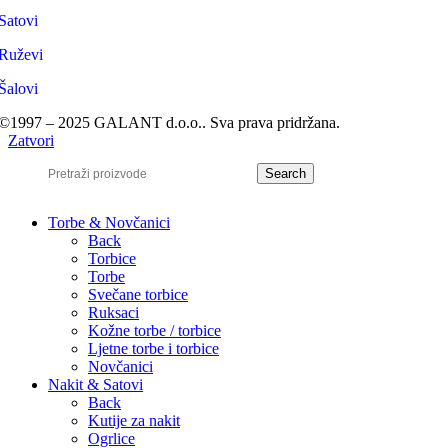
Satovi
Ruževi
Šalovi
©1997 – 2025 GALANT d.o.o.. Sva prava pridržana.
Zatvori
Search
Torbe & Novčanici
Back
Torbice
Torbe
Svečane torbice
Ruksaci
Kožne torbe / torbice
Ljetne torbe i torbice
Novčanici
Nakit & Satovi
Back
Kutije za nakit
Ogrlice