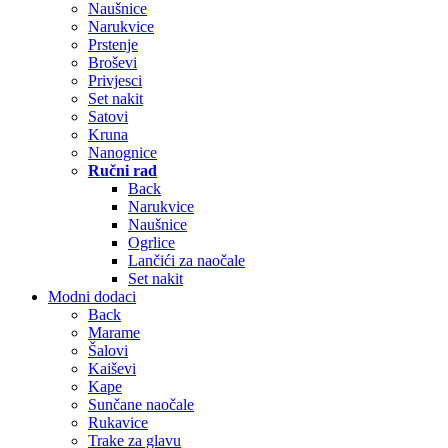
Naušnice
Narukvice
Prstenje
Broševi
Privjesci
Set nakit
Satovi
Kruna
Nanognice
Ručni rad
Back
Narukvice
Naušnice
Ogrlice
Lančići za naočale
Set nakit
Modni dodaci
Back
Marame
Šalovi
Kaiševi
Kape
Sunčane naočale
Rukavice
Trake za glavu