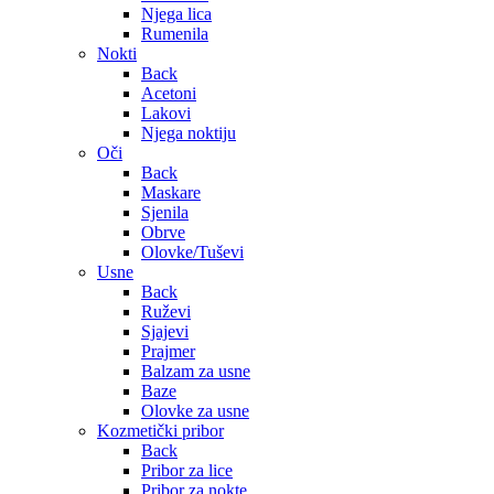
Njega lica
Rumenila
Nokti
Back
Acetoni
Lakovi
Njega noktiju
Oči
Back
Maskare
Sjenila
Obrve
Olovke/Tuševi
Usne
Back
Ruževi
Sjajevi
Prajmer
Balzam za usne
Baze
Olovke za usne
Kozmetički pribor
Back
Pribor za lice
Pribor za nokte