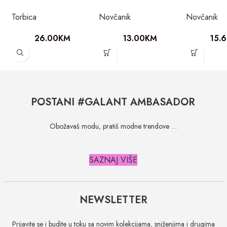
Torbica
Novčanik
Novčanik
26.00
KM
13.00
KM
15.
POSTANI #GALANT AMBASADOR
Obožavaš modu, pratiš modne trendove …
SAZNAJ VIŠE
NEWSLETTER
Prijavite se i budite u toku sa novim kolekcijama, sniženjima i drugima