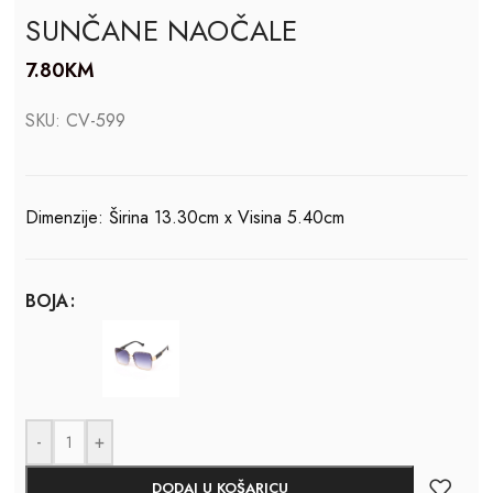
SUNČANE NAOČALE
7.80
KM
SKU:
CV-599
Dimenzije: Širina 13.30cm x Visina 5.40cm
BOJA
-
+
DODAJ U KOŠARICU