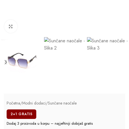
Click to enlarge
Početna
/
Modni dodaci
/
Sunčane naočale
2+1 GRATIS
Dodaj 3 proizvoda u korpu – najjeftiniji dobijaš gratis