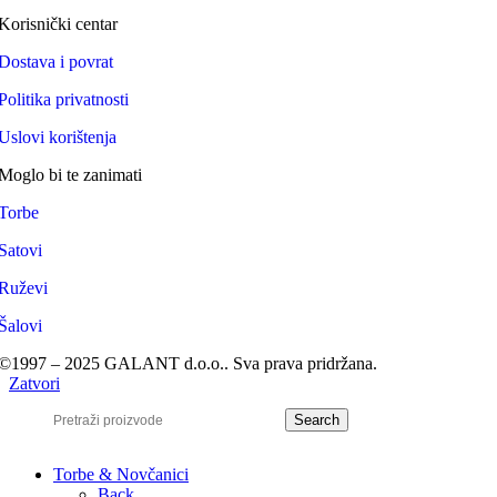
Korisnički centar
Dostava i povrat
Politika privatnosti
Uslovi korištenja
Moglo bi te zanimati
Torbe
Satovi
Ruževi
Šalovi
©1997 – 2025 GALANT d.o.o.. Sva prava pridržana.
Zatvori
Search
Torbe & Novčanici
Back