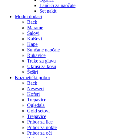
Lančići za naočale
Set nakit
Modni dodaci
Back
Marame
Šalovi
Kaiševi
Kape
Sunčane naočale
Rukavice
Trake za glavu
Ukrasi za kosu
Šeširi
Kozmetički pribor
Back
Neseseri
Koferi
Trepavice
Ogledala
Gold setovi
Trepavice
Pribor za lice
Pribor za nokte
Pribor za oči