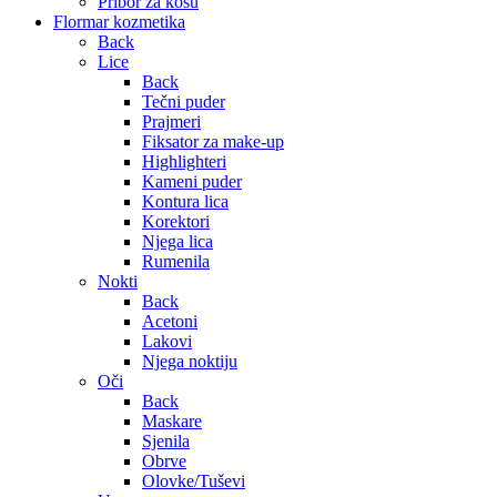
Pribor za kosu
Flormar kozmetika
Back
Lice
Back
Tečni puder
Prajmeri
Fiksator za make-up
Highlighteri
Kameni puder
Kontura lica
Korektori
Njega lica
Rumenila
Nokti
Back
Acetoni
Lakovi
Njega noktiju
Oči
Back
Maskare
Sjenila
Obrve
Olovke/Tuševi