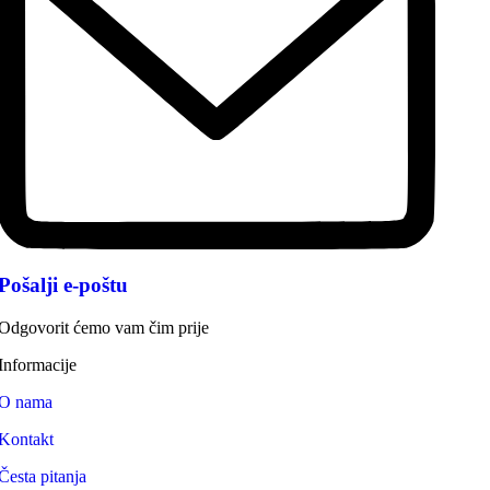
Pošalji e-poštu
Odgovorit ćemo vam čim prije
Informacije
O nama
Kontakt
Česta pitanja