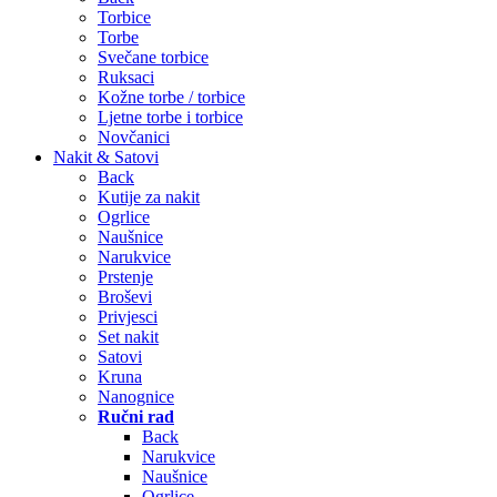
Torbice
Torbe
Svečane torbice
Ruksaci
Kožne torbe / torbice
Ljetne torbe i torbice
Novčanici
Nakit & Satovi
Back
Kutije za nakit
Ogrlice
Naušnice
Narukvice
Prstenje
Broševi
Privjesci
Set nakit
Satovi
Kruna
Nanognice
Ručni rad
Back
Narukvice
Naušnice
Ogrlice