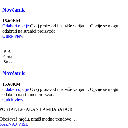
Novčanik
15.60
KM
Odaberi opcije
Ovaj proizvod ima više varijanti. Opcije se mogu
odabrati na stranici proizvoda
Quick view
Bež
Crna
Smeđa
Novčanik
15.60
KM
Odaberi opcije
Ovaj proizvod ima više varijanti. Opcije se mogu
odabrati na stranici proizvoda
Quick view
POSTANI #GALANT AMBASADOR
Obožavaš modu, pratiš modne trendove …
SAZNAJ VIŠE