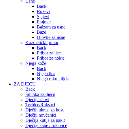
Usne
Back
Ruževi
Sjajevi
Prajmer
Balzam za usne
Baze
Olovke za usne
Kozmetički pribor
Back
Pribor za lice
Pribor za nokte
Njega kože
Back
Njega lica
Njega ruku i tijela
ZA DJECU
Back
Šminka za djecu
Dječiji setovi
Torbice/Ruksaci
Dječiji ukrasi za kosu
Dječiji novčanici
Dječija kutija za nakit
Dječije kape / rukavice