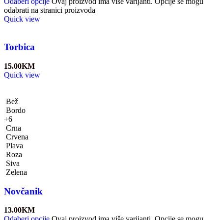
Odaberi opcije
Ovaj proizvod ima više varijanti. Opcije se mogu
odabrati na stranici proizvoda
Quick view
Torbica
15.00
KM
Quick view
Bež
Bordo
+6
Crna
Crvena
Plava
Roza
Siva
Zelena
Novčanik
13.00
KM
Odaberi opcije
Ovaj proizvod ima više varijanti. Opcije se mogu