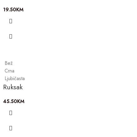
19.50
KM
Bež
Crna
Ljubičasta
Ruksak
45.50
KM