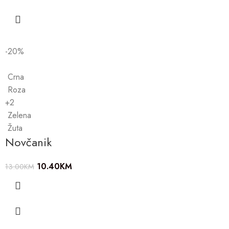
-20%
Crna
Roza
+2
Zelena
Žuta
Novčanik
10.40
KM
13.00
KM