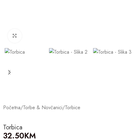
Click to enlarge
Početna
/
Torbe & Novčanici
/
Torbice
Torbica
32.50
KM