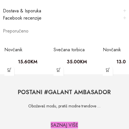
Dostava & Isporuka
Facebook recenzije
Preporučeno
Novčanik
Svečana torbica
Novčanik
15.60
KM
35.00
KM
13.00
POSTANI #GALANT AMBASADOR
Obožavaš modu, pratiš modne trendove …
SAZNAJ VIŠE