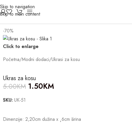
Skip to navigation
Skip to main content
-70%
Click to enlarge
Početna
/
Modni dodaci
/
Ukrasi za kosu
Ukras za kosu
1.50
KM
5.00
KM
SKU:
UK-51
Dimenzije: 2,20cm dužina x ¸6cm širina