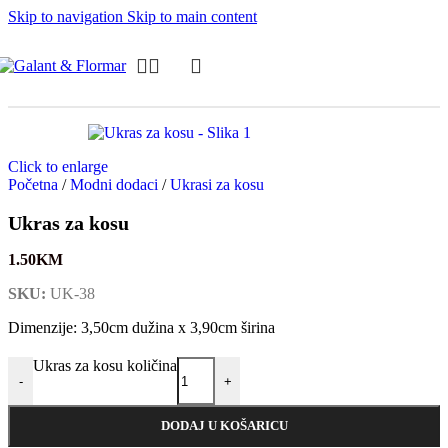
Skip to navigation
Skip to main content
Click to enlarge
Početna
/
Modni dodaci
/
Ukrasi za kosu
Ukras za kosu
1.50
KM
SKU:
UK-38
Dimenzije: 3,50cm dužina x 3,90cm širina
Ukras za kosu količina
-
+
DODAJ U KOŠARICU