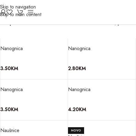
Skip to navigation
Skip to main content
Filter
Nanognica
Nanognica
3.50
KM
2.80
KM
Nanognica
Nanognica
3.50
KM
4.20
KM
Naušnice
NOVO