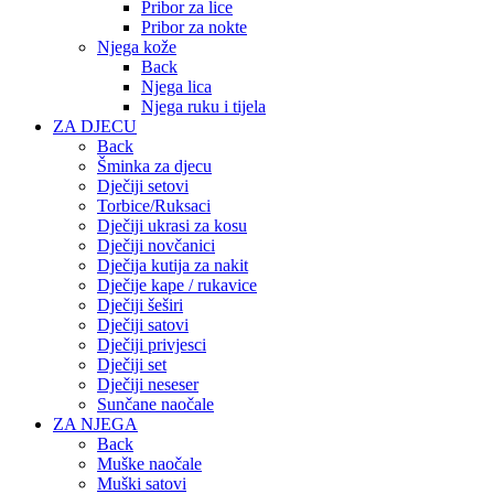
Pribor za lice
Pribor za nokte
Njega kože
Back
Njega lica
Njega ruku i tijela
ZA DJECU
Back
Šminka za djecu
Dječiji setovi
Torbice/Ruksaci
Dječiji ukrasi za kosu
Dječiji novčanici
Dječija kutija za nakit
Dječije kape / rukavice
Dječiji šeširi
Dječiji satovi
Dječiji privjesci
Dječiji set
Dječiji neseser
Sunčane naočale
ZA NJEGA
Back
Muške naočale
Muški satovi