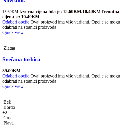
Novčanik
Izvorna cijena bila je: 15.60KM.
10.40
KM
Trenutna
15.60
KM
cijena je: 10.40KM.
Odaberi opcije
Ovaj proizvod ima više varijanti. Opcije se mogu
odabrati na stranici proizvoda
Quick view
Zlatna
Svečana torbica
39.00
KM
Odaberi opcije
Ovaj proizvod ima više varijanti. Opcije se mogu
odabrati na stranici proizvoda
Quick view
Bež
Bordo
+2
Crna
Plava