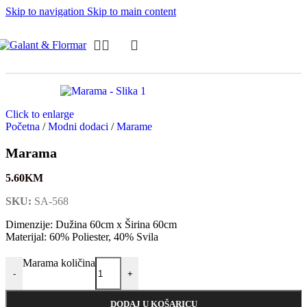
Skip to navigation
Skip to main content
Click to enlarge
Početna
/
Modni dodaci
/
Marame
Marama
5.60
KM
SKU:
SA-568
Dimenzije: Dužina 60cm x Širina 60cm
Materijal: 60% Poliester, 40% Svila
Marama količina
-
+
DODAJ U KOŠARICU