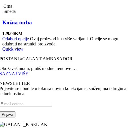
Crna
Smeđa
Kožna torba
129.00
KM
Odaberi opcije
Ovaj proizvod ima više varijanti. Opcije se mogu
odabrati na stranici proizvoda
Quick view
POSTANI #GALANT AMBASADOR
Obožavaš modu, pratiš modne trendove …
SAZNAJ VIŠE
NEWSLETTER
Prijavite se i budite u toku sa novim kolekcijama, sniženjima i drugima
aktuelnostima.