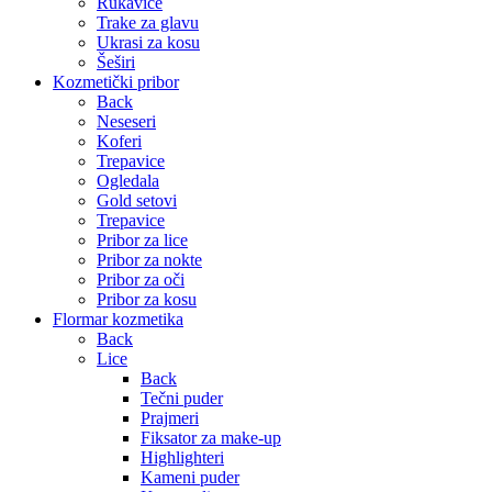
Rukavice
Trake za glavu
Ukrasi za kosu
Šeširi
Kozmetički pribor
Back
Neseseri
Koferi
Trepavice
Ogledala
Gold setovi
Trepavice
Pribor za lice
Pribor za nokte
Pribor za oči
Pribor za kosu
Flormar kozmetika
Back
Lice
Back
Tečni puder
Prajmeri
Fiksator za make-up
Highlighteri
Kameni puder