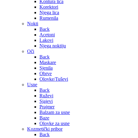
Kontura lica
Korektori
Njega lica
Rumenila
Nokti
Back
Acetoni
Lakovi
Njega noktiju
Oči
Back
Maskare
Sjenila
Obrve
Olovke/Tuševi
Usne
Back
Ruževi
Sjajevi
Prajmer
Balzam za usne
Baze
Olovke za usne
Kozmetički pribor
Back