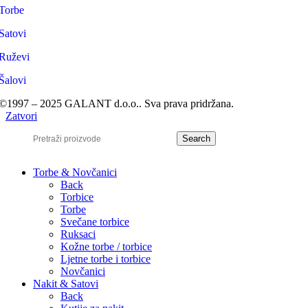
Torbe
Satovi
Ruževi
Šalovi
©1997 – 2025 GALANT d.o.o.. Sva prava pridržana.
Zatvori
Search
Torbe & Novčanici
Back
Torbice
Torbe
Svečane torbice
Ruksaci
Kožne torbe / torbice
Ljetne torbe i torbice
Novčanici
Nakit & Satovi
Back