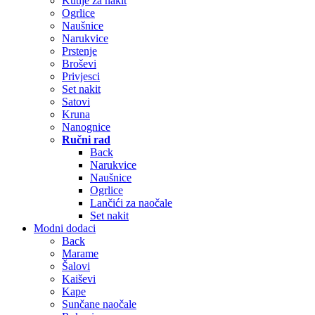
Kutije za nakit
Ogrlice
Naušnice
Narukvice
Prstenje
Broševi
Privjesci
Set nakit
Satovi
Kruna
Nanognice
Ručni rad
Back
Narukvice
Naušnice
Ogrlice
Lančići za naočale
Set nakit
Modni dodaci
Back
Marame
Šalovi
Kaiševi
Kape
Sunčane naočale