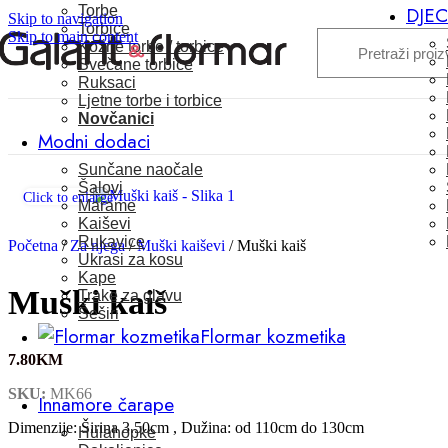
Torbe
DJE
Skip to navigation
Torbice
Skip to main content
Kožne torbe / torbice
Svečane torbice
Ruksaci
Ljetne torbe i torbice
Novčanici
Modni dodaci
Sunčane naočale
Šalovi
Click to enlarge
Marame
Kaiševi
Rukavice
Početna
/
Za njega
/
Muški kaiševi
/
Muški kaiš
Ukrasi za kosu
Kape
Muški kaiš
Trake za glavu
Šeširi
Flormar kozmetika
7.80
KM
SKU:
MK66
Innamore čarape
Dimenzije: Širina 3.50cm , Dužina: od 110cm do 130cm
Hulahopke