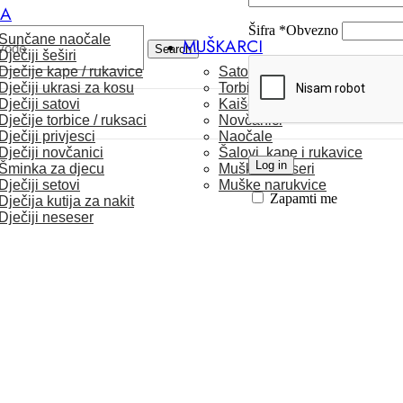
CA
Šifra
*
Obvezno
Sunčane naočale
MUŠKARCI
Search
Dječiji šeširi
Dječije kape / rukavice
Satovi
Dječiji ukrasi za kosu
Torbice
Dječiji satovi
Kaiševi
Dječije torbice / ruksaci
Novčanici
Dječiji privjesci
Naočale
Dječiji novčanici
Šalovi, kape i rukavice
Log in
Šminka za djecu
Muški neseseri
Dječiji setovi
Muške narukvice
Zapamti me
Dječija kutija za nakit
Dječiji neseser