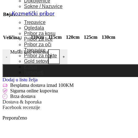
Dokoljenice
Sokne / Nazuvice
Kozmetički pribor
Boja
Trepavice
Ogledala
Pribor za kosu
110cm
115cm
120cm
125cm
130cm
Veličina
Pribor za lice
Pribor za oči
Trepavice
Muški kaiš količina
Pribor za nokte
-
+
Gold setovi
Koferi
Neseseri
Dodaj u listu želja
Besplatna dostava iznad 100KM
Sigurna online kupovina
Brza dostava
Dostava & Isporuka
Facebook recenzije
Preporučeno