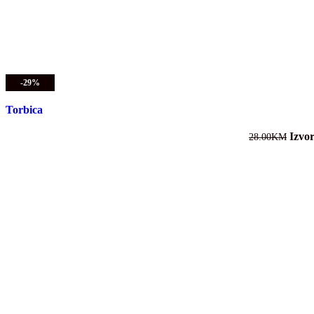
-29%
Torbica
Izvor
28.00
KM