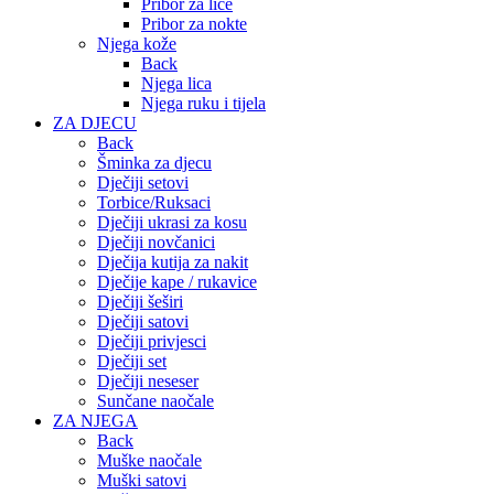
Pribor za lice
Pribor za nokte
Njega kože
Back
Njega lica
Njega ruku i tijela
ZA DJECU
Back
Šminka za djecu
Dječiji setovi
Torbice/Ruksaci
Dječiji ukrasi za kosu
Dječiji novčanici
Dječija kutija za nakit
Dječije kape / rukavice
Dječiji šeširi
Dječiji satovi
Dječiji privjesci
Dječiji set
Dječiji neseser
Sunčane naočale
ZA NJEGA
Back
Muške naočale
Muški satovi