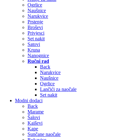
Ogrlice
Naušnice
Narukvice
Prstenje
Broševi
Privjesci
Set nakit
Satovi
Kruna
Nanognice
Ručni rad
Back
Narukvice
Naušnice
Ogrlice
Lančići za naočale
Set nakit
Modni dodaci
Back
Marame
Šalovi
Kaiševi
Kape
Sunčane naočale
Rukavice