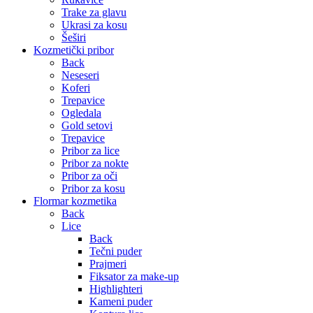
Trake za glavu
Ukrasi za kosu
Šeširi
Kozmetički pribor
Back
Neseseri
Koferi
Trepavice
Ogledala
Gold setovi
Trepavice
Pribor za lice
Pribor za nokte
Pribor za oči
Pribor za kosu
Flormar kozmetika
Back
Lice
Back
Tečni puder
Prajmeri
Fiksator za make-up
Highlighteri
Kameni puder