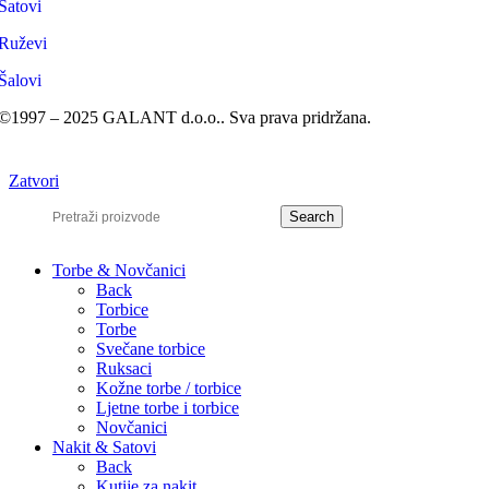
Satovi
Ruževi
Šalovi
©1997 – 2025 GALANT d.o.o.. Sva prava pridržana.
Zatvori
Search
Torbe & Novčanici
Back
Torbice
Torbe
Svečane torbice
Ruksaci
Kožne torbe / torbice
Ljetne torbe i torbice
Novčanici
Nakit & Satovi
Back
Kutije za nakit