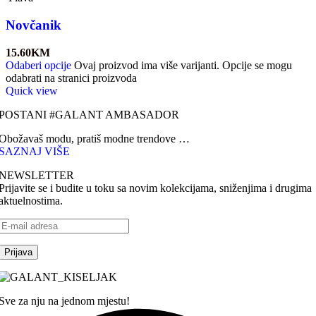
Novčanik
15.60
KM
Odaberi opcije
Ovaj proizvod ima više varijanti. Opcije se mogu
odabrati na stranici proizvoda
Quick view
POSTANI #GALANT AMBASADOR
Obožavaš modu, pratiš modne trendove …
SAZNAJ VIŠE
NEWSLETTER
Prijavite se i budite u toku sa novim kolekcijama, sniženjima i drugima
aktuelnostima.
Sve za nju na jednom mjestu!