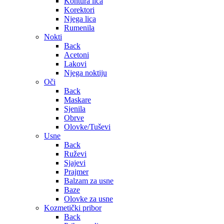
Kontura lica
Korektori
Njega lica
Rumenila
Nokti
Back
Acetoni
Lakovi
Njega noktiju
Oči
Back
Maskare
Sjenila
Obrve
Olovke/Tuševi
Usne
Back
Ruževi
Sjajevi
Prajmer
Balzam za usne
Baze
Olovke za usne
Kozmetički pribor
Back