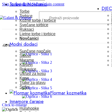
Torbe & Novčanici
Skip to navigation
Skip to main content
DJE
Torbe
Torbice
Kožne torbe / torbice
Svečane torbice
Ruksaci
Ljetne torbe i torbice
Novčanici
Modni dodaci
-60%
Sunčane naočale
Šalovi
Marame
Kaiševi
Rukavice
Ukrasi za kosu
Kape
Trake za glavu
Šeširi
Flormar kozmetika
Innamore čarape
Click to enlarge
Hulahopke