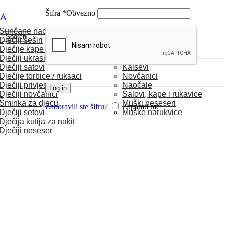
Šifra
*
Obvezno
CA
Sunčane naočale
MUŠKARCI
Search
Dječiji šeširi
Dječije kape / rukavice
Satovi
Dječiji ukrasi za kosu
Torbice
Dječiji satovi
Kaiševi
Dječije torbice / ruksaci
Novčanici
Dječiji privjesci
Naočale
Log in
Dječiji novčanici
Šalovi, kape i rukavice
Šminka za djecu
Muški neseseri
Zaboravili ste šifru?
Zapamti me
Dječiji setovi
Muške narukvice
Dječija kutija za nakit
Dječiji neseser