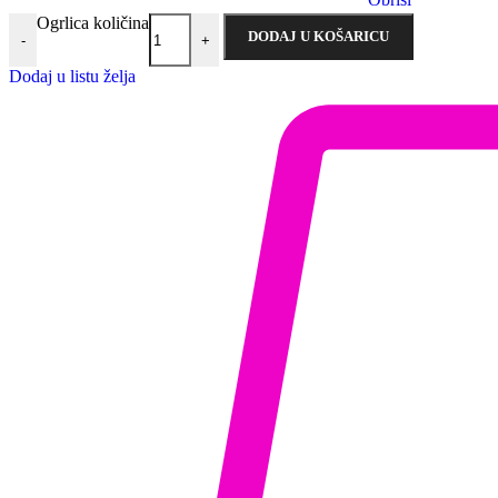
Ogrlica količina
DODAJ U KOŠARICU
-
+
Dodaj u listu želja