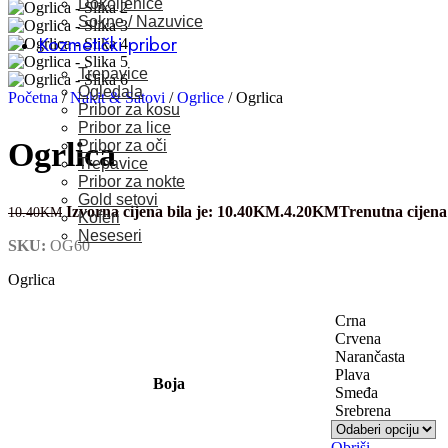
Dokoljenice
Sokne / Nazuvice
Kozmetički pribor
Trepavice
Ogledala
Početna
/
Nakit & Satovi
/
Ogrlice
/
Ogrlica
Pribor za kosu
Pribor za lice
Ogrlica
Pribor za oči
Trepavice
Pribor za nokte
Gold setovi
Izvorna cijena bila je: 10.40KM.
4.20
KM
Trenutna cijena
10.40
KM
Koferi
Neseseri
SKU:
OG60
Ogrlica
Crna
Crvena
Narančasta
Plava
Boja
Smeđa
Srebrena
Obriši