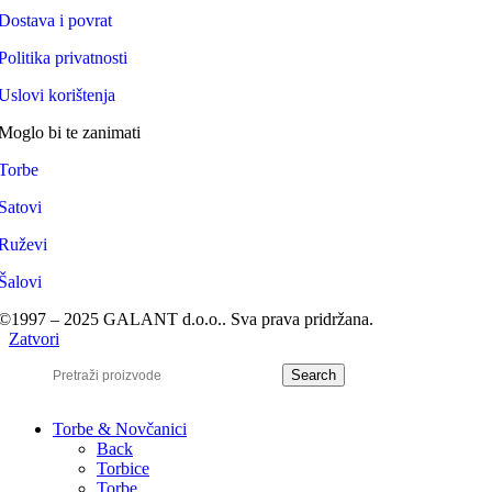
Dostava i povrat
Politika privatnosti
Uslovi korištenja
Moglo bi te zanimati
Torbe
Satovi
Ruževi
Šalovi
©1997 – 2025 GALANT d.o.o.. Sva prava pridržana.
Zatvori
Search
Torbe & Novčanici
Back
Torbice
Torbe