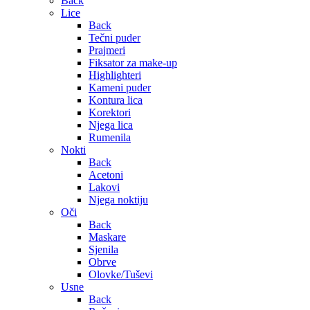
Back
Lice
Back
Tečni puder
Prajmeri
Fiksator za make-up
Highlighteri
Kameni puder
Kontura lica
Korektori
Njega lica
Rumenila
Nokti
Back
Acetoni
Lakovi
Njega noktiju
Oči
Back
Maskare
Sjenila
Obrve
Olovke/Tuševi
Usne
Back