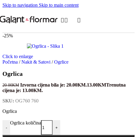
Skip to navigation
Skip to main content
-25%
Click to enlarge
Početna
/
Nakit & Satovi
/
Ogrlice
Ogrlica
Izvorna cijena bila je: 20.00KM.
13.00
KM
Trenutna
20.00
KM
cijena je: 13.00KM.
SKU:
OG760 760
Ogrlica
Ogrlica količina
-
+