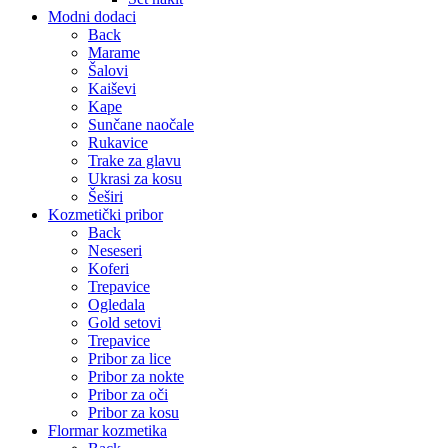
Modni dodaci
Back
Marame
Šalovi
Kaiševi
Kape
Sunčane naočale
Rukavice
Trake za glavu
Ukrasi za kosu
Šeširi
Kozmetički pribor
Back
Neseseri
Koferi
Trepavice
Ogledala
Gold setovi
Trepavice
Pribor za lice
Pribor za nokte
Pribor za oči
Pribor za kosu
Flormar kozmetika