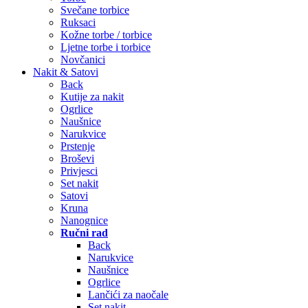
Svečane torbice
Ruksaci
Kožne torbe / torbice
Ljetne torbe i torbice
Novčanici
Nakit & Satovi
Back
Kutije za nakit
Ogrlice
Naušnice
Narukvice
Prstenje
Broševi
Privjesci
Set nakit
Satovi
Kruna
Nanognice
Ručni rad
Back
Narukvice
Naušnice
Ogrlice
Lančići za naočale
Set nakit