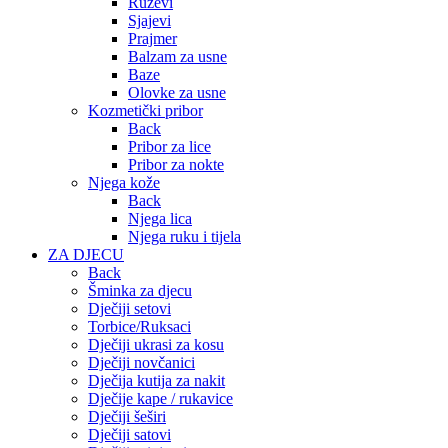
Ruževi
Sjajevi
Prajmer
Balzam za usne
Baze
Olovke za usne
Kozmetički pribor
Back
Pribor za lice
Pribor za nokte
Njega kože
Back
Njega lica
Njega ruku i tijela
ZA DJECU
Back
Šminka za djecu
Dječiji setovi
Torbice/Ruksaci
Dječiji ukrasi za kosu
Dječiji novčanici
Dječija kutija za nakit
Dječije kape / rukavice
Dječiji šeširi
Dječiji satovi