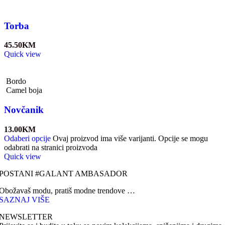
Torba
45.50
KM
Quick view
Bordo
Camel boja
Novčanik
13.00
KM
Odaberi opcije
Ovaj proizvod ima više varijanti. Opcije se mogu
odabrati na stranici proizvoda
Quick view
POSTANI #GALANT AMBASADOR
Obožavaš modu, pratiš modne trendove …
SAZNAJ VIŠE
NEWSLETTER