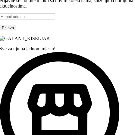
Prijavite se i budite u toku sa novim kolekcijama, sniženjima i drugima
aktuelnostima.
Sve za nju na jednom mjestu!