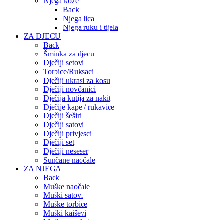
Njega kože
Back
Njega lica
Njega ruku i tijela
ZA DJECU
Back
Šminka za djecu
Dječiji setovi
Torbice/Ruksaci
Dječiji ukrasi za kosu
Dječiji novčanici
Dječija kutija za nakit
Dječije kape / rukavice
Dječiji šeširi
Dječiji satovi
Dječiji privjesci
Dječiji set
Dječiji neseser
Sunčane naočale
ZA NJEGA
Back
Muške naočale
Muški satovi
Muške torbice
Muški kaiševi