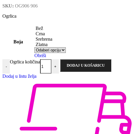
SKU:
OG906 906
Ogrlica
Bež
Crna
Srebrena
Boja
Zlatna
Obriši
Ogrlica količina
DODAJ U KOŠARICU
-
+
Dodaj u listu želja