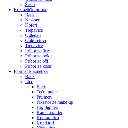
Šeširi
Kozmetički pribor
Back
Neseseri
Koferi
Trepavice
Ogledala
Gold setovi
Trepavice
Pribor za lice
Pribor za nokte
Pribor za oči
Pribor za kosu
Flormar kozmetika
Back
Lice
Back
Tečni puder
Prajmeri
Fiksator za make-up
Highlighteri
Kameni puder
Kontura lica
Korektori
Njega lica