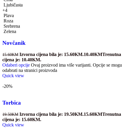
Ljubičasta
+4
Plava
Roza
Srebrena
Zelena
Novčanik
Izvorna cijena bila je: 15.60KM.
10.40
KM
Trenutna
15.60
KM
cijena je: 10.40KM.
Odaberi opcije
Ovaj proizvod ima više varijanti. Opcije se mogu
odabrati na stranici proizvoda
Quick view
-20%
Torbica
Izvorna cijena bila je: 19.50KM.
15.60
KM
Trenutna
19.50
KM
cijena je: 15.60KM.
Quick view