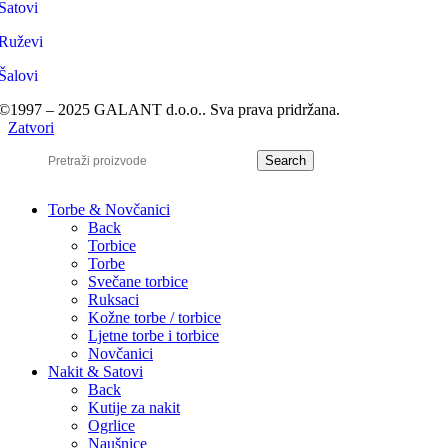
Satovi
Ruževi
Šalovi
©1997 – 2025 GALANT d.o.o.. Sva prava pridržana.
Zatvori
Search
Torbe & Novčanici
Back
Torbice
Torbe
Svečane torbice
Ruksaci
Kožne torbe / torbice
Ljetne torbe i torbice
Novčanici
Nakit & Satovi
Back
Kutije za nakit
Ogrlice
Naušnice