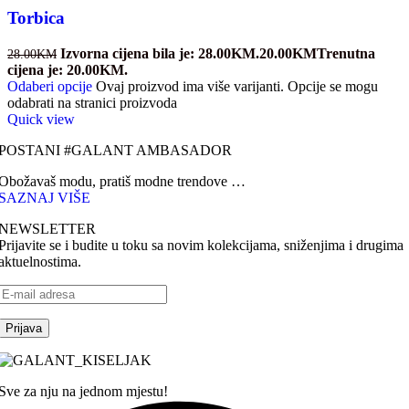
Torbica
Izvorna cijena bila je: 28.00KM.
20.00
KM
Trenutna
28.00
KM
cijena je: 20.00KM.
Odaberi opcije
Ovaj proizvod ima više varijanti. Opcije se mogu
odabrati na stranici proizvoda
Quick view
POSTANI #GALANT AMBASADOR
Obožavaš modu, pratiš modne trendove …
SAZNAJ VIŠE
NEWSLETTER
Prijavite se i budite u toku sa novim kolekcijama, sniženjima i drugima
aktuelnostima.
Sve za nju na jednom mjestu!