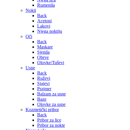
Rumenila
Nokti
Back
Acetoni
Lakovi
Njega noktiju
Oči
Back
Maskare
Sjenila
Obrve
Olovke/Tuševi
Usne
Back
Ruževi
Sjajevi
Prajmer
Balzam za usne
Baze
Olovke za usne
Kozmetički pribor
Back
Pribor za lice
Pribor za nokte