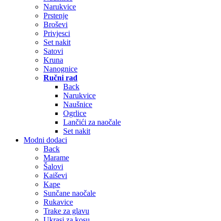
Narukvice
Prstenje
Broševi
Privjesci
Set nakit
Satovi
Kruna
Nanognice
Ručni rad
Back
Narukvice
Naušnice
Ogrlice
Lančići za naočale
Set nakit
Modni dodaci
Back
Marame
Šalovi
Kaiševi
Kape
Sunčane naočale
Rukavice
Trake za glavu
Ukrasi za kosu