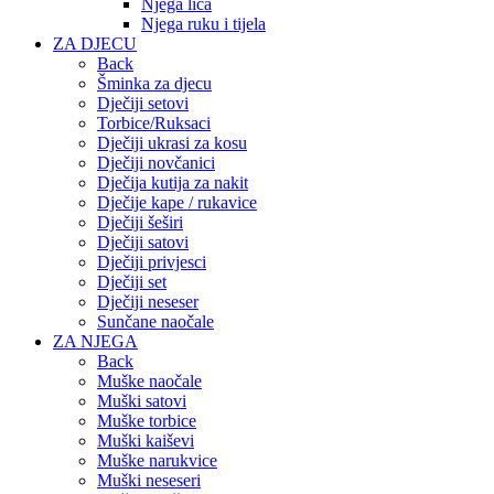
Njega lica
Njega ruku i tijela
ZA DJECU
Back
Šminka za djecu
Dječiji setovi
Torbice/Ruksaci
Dječiji ukrasi za kosu
Dječiji novčanici
Dječija kutija za nakit
Dječije kape / rukavice
Dječiji šeširi
Dječiji satovi
Dječiji privjesci
Dječiji set
Dječiji neseser
Sunčane naočale
ZA NJEGA
Back
Muške naočale
Muški satovi
Muške torbice
Muški kaiševi
Muške narukvice
Muški neseseri