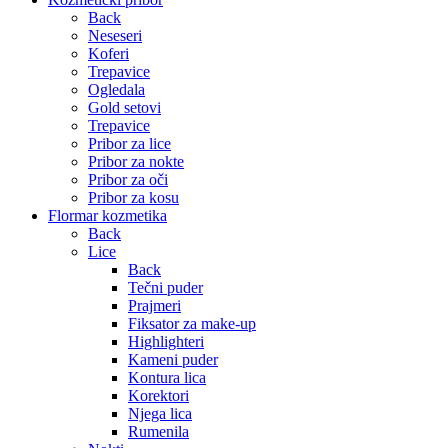
Back
Neseseri
Koferi
Trepavice
Ogledala
Gold setovi
Trepavice
Pribor za lice
Pribor za nokte
Pribor za oči
Pribor za kosu
Flormar kozmetika
Back
Lice
Back
Tečni puder
Prajmeri
Fiksator za make-up
Highlighteri
Kameni puder
Kontura lica
Korektori
Njega lica
Rumenila