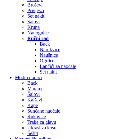
Broševi
Privjesci
Set nakit
Satovi
Kruna
Nanognice
Ručni rad
Back
Narukvice
Naušnice
Ogrlice
Lančići za naočale
Set nakit
Modni dodaci
Back
Marame
Šalovi
Kaiševi
Kape
Sunčane naočale
Rukavice
Trake za glavu
Ukrasi za kosu
Šeširi
Kozmetički pribor