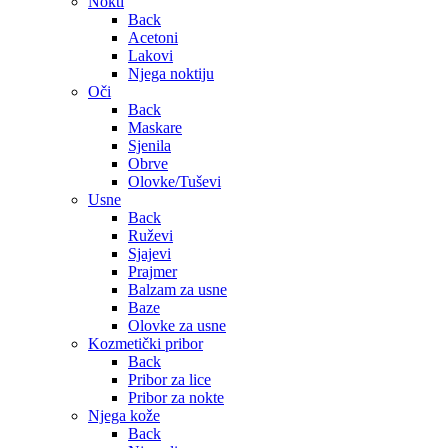
Nokti
Back
Acetoni
Lakovi
Njega noktiju
Oči
Back
Maskare
Sjenila
Obrve
Olovke/Tuševi
Usne
Back
Ruževi
Sjajevi
Prajmer
Balzam za usne
Baze
Olovke za usne
Kozmetički pribor
Back
Pribor za lice
Pribor za nokte
Njega kože
Back