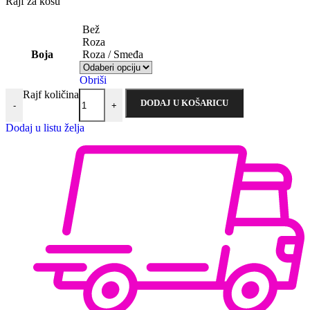
Rajf za kosu
Bež
Roza
Boja
Roza / Smeđa
Obriši
Rajf količina
DODAJ U KOŠARICU
-
+
Dodaj u listu želja