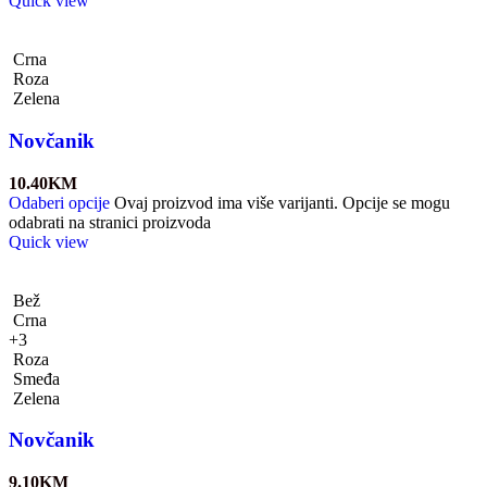
Quick view
Crna
Roza
Zelena
Novčanik
10.40
KM
Odaberi opcije
Ovaj proizvod ima više varijanti. Opcije se mogu
odabrati na stranici proizvoda
Quick view
Bež
Crna
+3
Roza
Smeđa
Zelena
Novčanik
9.10
KM