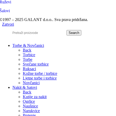
Ruževi
Šalovi
©1997 – 2025 GALANT d.o.o.. Sva prava pridržana.
Zatvori
Search
Torbe & Novčanici
Back
Torbice
Torbe
Svečane torbice
Ruksaci
Kožne torbe / torbice
Ljetne torbe i torbice
Novčanici
Nakit & Satovi
Back
Kutije za nakit
Ogrlice
Naušnice
Narukvice
Prstenje