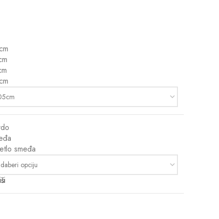
cm
cm
cm
cm
rdo
eđa
jetlo smeđa
ši