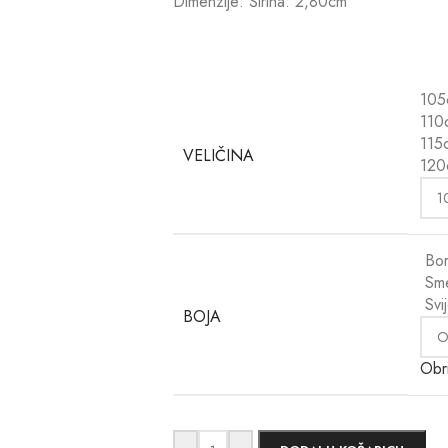
Dimenzije: Širina: 2,80cm
105
110
115
VELIČINA
120
Bo
Sm
Svi
BOJA
Obri