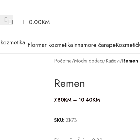
0.00
KM
Flormar kozmetika
Innamore čarape
Kozmetičk
Početna
/
Modni dodaci
/
Kaiševi
/
Remen
Remen
7.80
KM
–
10.40
KM
SKU:
ZK73