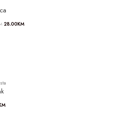
ica
28.00
KM
M
asta
ak
KM