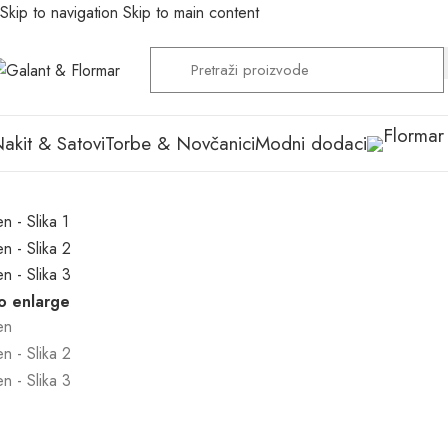
Skip to navigation
Skip to main content
akit & Satovi
Torbe & Novčanici
Modni dodaci
to enlarge