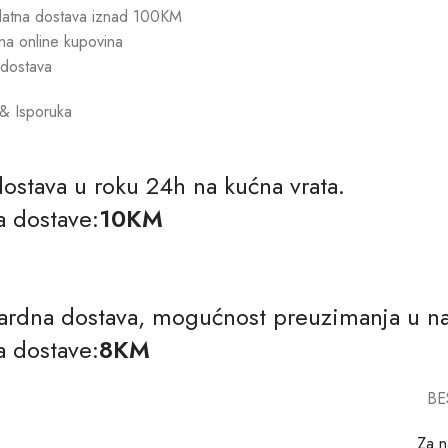
latna dostava iznad 100KM
na online kupovina
 dostava
& Isporuka
dostava u roku 24h na kućna vrata.
a dostave:
10KM
ardna dostava, mogućnost preuzimanja u naj
a dostave:
8KM
BE
Za n