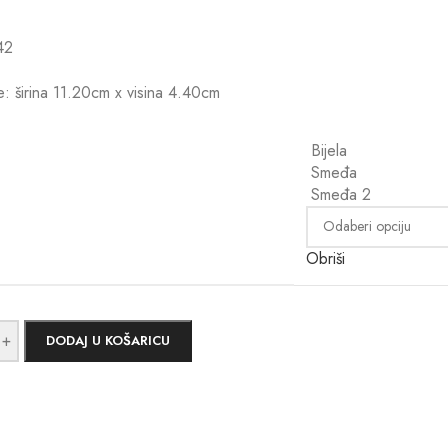
42
e: širina 11.20cm x visina 4.40cm
Bijela
Smeđa
Smeđa 2
Obriši
+
DODAJ U KOŠARICU