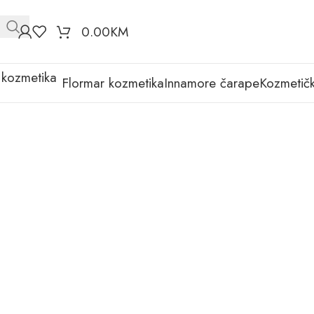
0.00
KM
Flormar kozmetika
Innamore čarape
Kozmetičk