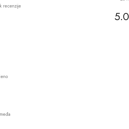
 recenzije
5.0
čeno
smeđa