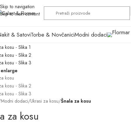
Skip to navigation
Skip to main content
akit & Satovi
Torbe & Novčanici
Modni dodaci
 enlarge
/
Modni dodaci
/
Ukrasi za kosu
/
Šnala za kosu
a za kosu