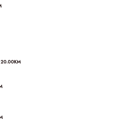
M
20.00
KM
M
M