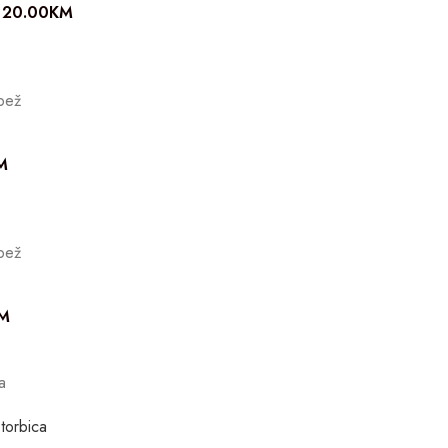
20.00
KM
 bež
M
 bež
M
a
torbica